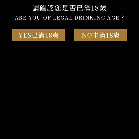
請確認您是否已滿18歲
ARE YOU OF LEGAL DRINKING AGE ?
YES
已滿18歲
NO
未滿18歲